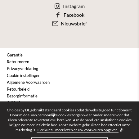
Instagram
Facebook
Nieuwsbrief
Garantie
Retourneren
Privacyverklaring
Cookie instellingen
Algemene Voorwaarden
Retourbeleid
Bezorginformatie
© 2019 -
GASSAN Diamonds B.V.
Choices by DL gebruikt standaard cookies zodat de website goed functioneert.
Door middel van persoonlijke cookies zorgen we er onder andere voor dat
alleen relevante advertenties u bereiken. Aan de hand van analytische cookies
krijgen we meer inzicht in hoe u onze website gebruikt en hoe effectief onze
marketing is.
Hier kunt u meer lezen en uw voorkeuren opgeven.